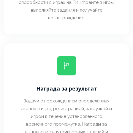
способности в играх на ПК. Играйте в игры,
выполняйте задания и получайте
вознаграждение.
Награда за результат
Задачи с прохождением определённых
этапов в игре, регистрацией, загрузкой и
игрой в течение установленного
временного промежутка. Награды за
выполнение внутриигровых заданий и