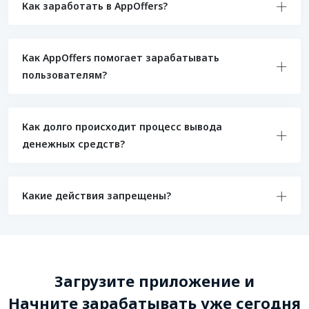
Как заработать в AppOffers?
Как AppOffers помогает зарабатывать
пользователям?
Как долго происходит процесс вывода
денежных средств?
Какие действия запрещены?
Загрузите приложение и
Начните зарабатывать уже сегодня