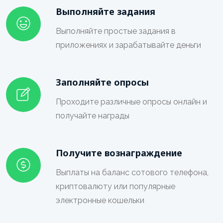
Выполняйте задания
Выполняйте простые задания в
приложениях и зарабатывайте деньги
Заполняйте опросы
Проходите различные опросы онлайн и
получайте награды
Получите вознаграждение
Выплаты на баланс сотового телефона,
криптовалюту или популярные
электронные кошельки