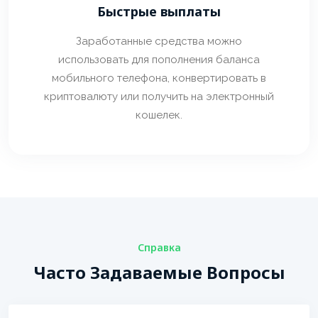
Быстрые выплаты
Заработанные средства можно
использовать для пополнения баланса
мобильного телефона, конвертировать в
криптовалюту или получить на электронный
кошелек.
Справка
Часто Задаваемые Вопросы