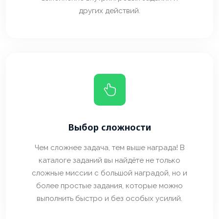
других действий.
Выбор сложности
Чем сложнее задача, тем выше награда! В
каталоге заданий вы найдёте не только
сложные миссии с большой наградой, но и
более простые задания, которые можно
выполнить быстро и без особых усилий.